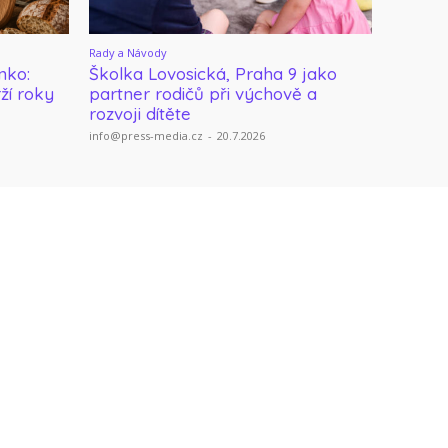
Rady a Návody
nko:
Školka Lovosická, Praha 9 jako
rží roky
partner rodičů při výchově a
rozvoji dítěte
info@press-media.cz
-
20.7.2026