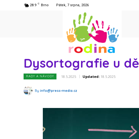
C
28.9
Brno
Pátek, 7 srpna, 2026
Dysortografie u dětí
18.5.2025
Updated:
18.5.2025
RADY A NÁVODY
By
info@press-media.cz