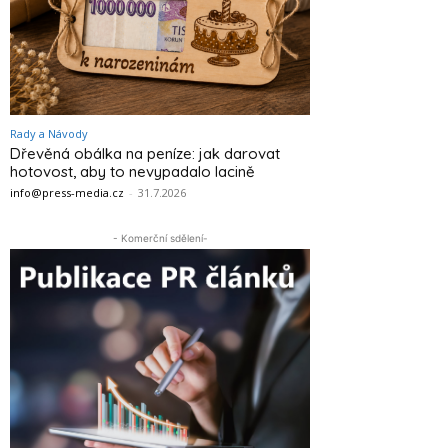
Rady a Návody
Dřevěná obálka na peníze: jak darovat
hotovost, aby to nevypadalo lacině
info@press-media.cz
-
31.7.2026
- Komerční sdělení-