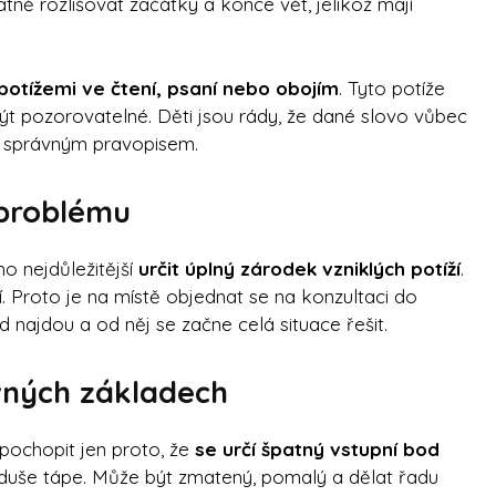
ě rozlišovat začátky a konce vět, jelikož mají
potížemi ve čtení, psaní nebo obojím
. Tyto potíže
t pozorovatelné. Děti jsou rády, že dané slovo vůbec
 se správným pravopisem.
 problému
ho nejdůležitější
určit úplný zárodek vzniklých potíží
.
. Proto je na místě objednat se na konzultaci do
d najdou a od něj se začne celá situace řešit.
vných základech
pochopit jen proto, že
se určí špatný vstupní bod
noduše tápe. Může být zmatený, pomalý a dělat řadu