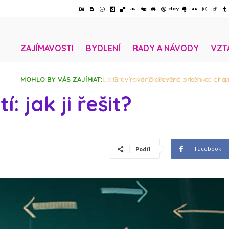
ZAJÍMAVOSTI
BYDLENÍ
RADY A NÁVODY
VZT
MOHLO BY VÁS ZAJÍMAT:
Gravírované dřevěné prkénko: originá
: jak ji řešit?
Facebook
Podíl