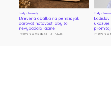
Rady a Návody
Rady a Návo
Dřevěná obálka na peníze: jak
Ladislav
darovat hotovost, aby to
ukazuje,
nevypadalo lacině
promítaj
info@press-media.cz
-
31.7.2026
info@press-