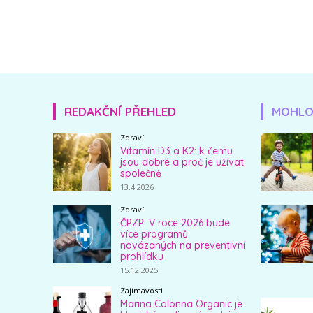
REDAKČNÍ PŘEHLED
MOHLO
Zdraví
Vitamín D3 a K2: k čemu
jsou dobré a proč je užívat
společně
13.4.2026
Zdraví
ČPZP: V roce 2026 bude
více programů
navázaných na preventivní
prohlídku
15.12.2025
Zajímavosti
Marina Colonna Organic je