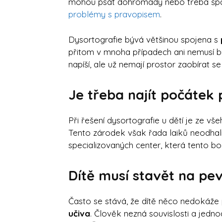
mohou psát dohromady nebo třeba špatn
problémy s pravopisem
.
Dysortografie bývá většinou spojena s
přitom v mnoha případech ani nemusí bý
napíší, ale už nemají prostor zaobírat
Je třeba najít počátek
Při řešení dysortografie u dětí je ze vše
Tento zárodek však řada laiků neodhalí
specializovaných center, která tento bo
Dítě musí stavět na pe
Často se stává, že dítě něco nedokáže 
učiva
. Člověk nezná souvislosti a jed