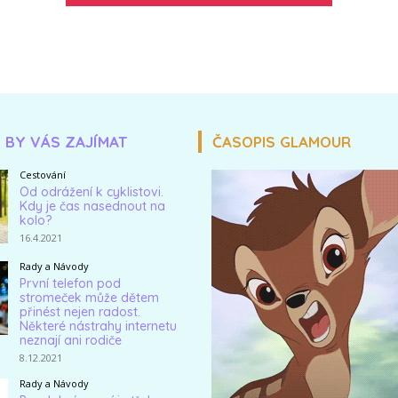
 BY VÁS ZAJÍMAT
ČASOPIS GLAMOUR
Cestování
Od odrážení k cyklistovi.
Kdy je čas nasednout na
kolo?
16.4.2021
Rady a Návody
První telefon pod
stromeček může dětem
přinést nejen radost.
Některé nástrahy internetu
neznají ani rodiče
8.12.2021
Rady a Návody