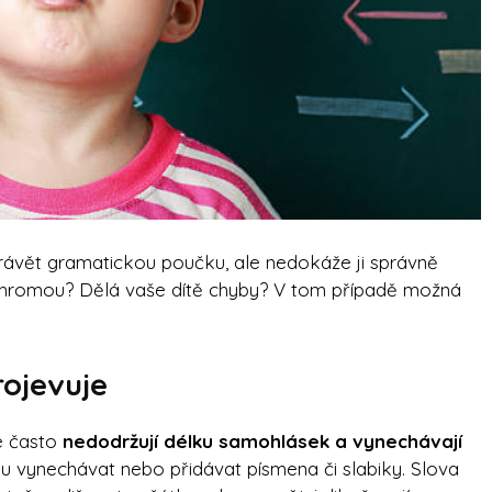
ávět gramatickou poučku, ale nedokáže ji správně
pohromou? Dělá vaše dítě chyby? V tom případě možná
rojevuje
že často
nedodržují délku samohlásek a vynechávají
 vynechávat nebo přidávat písmena či slabiky. Slova