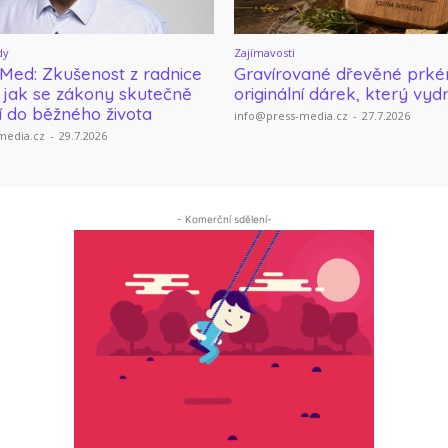
dy
Zajímavosti
 Med: Zkušenost z radnice
Gravírované dřevěné prké
 jak se zákony skutečně
originální dárek, který vyd
í do běžného života
info@press-media.cz
-
27.7.2026
media.cz
-
29.7.2026
- Komerční sdělení-