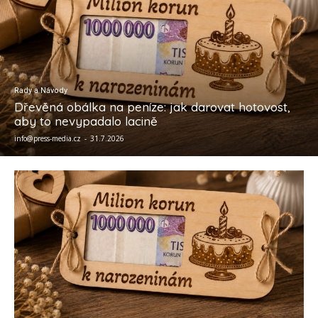
Rady a Návody
Dřevěná obálka na peníze: jak darovat hotovost,
aby to nevypadalo lacině
info@press-media.cz
-
31.7.2026