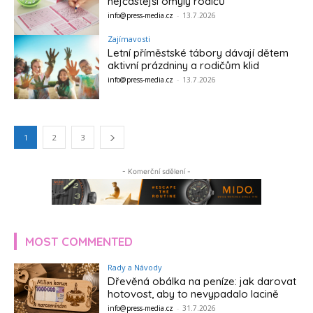
nejčastější omyly rodičů
info@press-media.cz
-
13.7.2026
Zajímavosti
Letní příměstské tábory dávají dětem
aktivní prázdniny a rodičům klid
info@press-media.cz
-
13.7.2026
1
2
3
- Komerční sdělení -
MOST COMMENTED
Rady a Návody
Dřevěná obálka na peníze: jak darovat
hotovost, aby to nevypadalo lacině
info@press-media.cz
-
31.7.2026