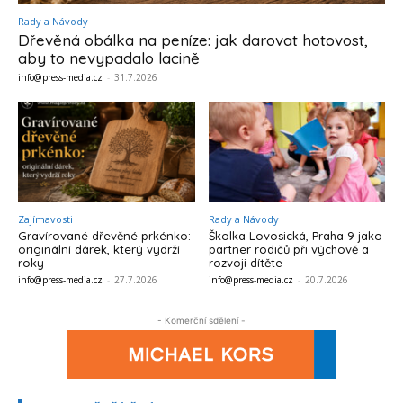
Rady a Návody
Dřevěná obálka na peníze: jak darovat hotovost,
aby to nevypadalo lacině
info@press-media.cz
-
31.7.2026
Zajímavosti
Rady a Návody
Gravírované dřevěné prkénko:
Školka Lovosická, Praha 9 jako
originální dárek, který vydrží
partner rodičů při výchově a
roky
rozvoji dítěte
info@press-media.cz
-
27.7.2026
info@press-media.cz
-
20.7.2026
- Komerční sdělení -