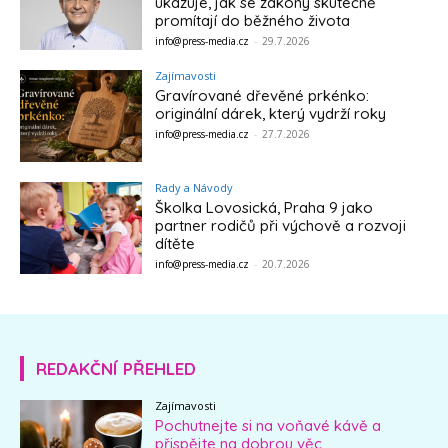
ukazuje, jak se zákony skutečně
promítají do běžného života
info@press-media.cz
-
29.7.2026
Zajímavosti
Gravírované dřevěné prkénko:
originální dárek, který vydrží roky
info@press-media.cz
-
27.7.2026
Rady a Návody
Školka Lovosická, Praha 9 jako
partner rodičů při výchově a rozvoji
dítěte
info@press-media.cz
-
20.7.2026
REDAKČNÍ PŘEHLED
Zajímavosti
Pochutnejte si na voňavé kávě a
přispějte na dobrou věc