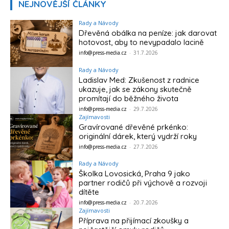
NEJNOVĚJŠÍ ČLÁNKY
Rady a Návody
Dřevěná obálka na peníze: jak darovat
hotovost, aby to nevypadalo lacině
info@press-media.cz
-
31.7.2026
Rady a Návody
Ladislav Med: Zkušenost z radnice
ukazuje, jak se zákony skutečně
promítají do běžného života
info@press-media.cz
-
29.7.2026
Zajímavosti
Gravírované dřevěné prkénko:
originální dárek, který vydrží roky
info@press-media.cz
-
27.7.2026
Rady a Návody
Školka Lovosická, Praha 9 jako
partner rodičů při výchově a rozvoji
dítěte
info@press-media.cz
-
20.7.2026
Zajímavosti
Příprava na přijímací zkoušky a