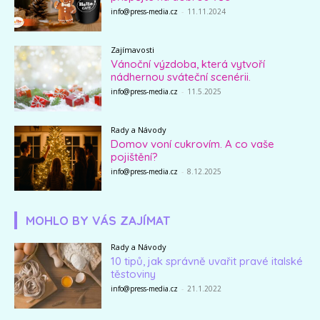
info@press-media.cz
-
11.11.2024
Zajímavosti
Vánoční výzdoba, která vytvoří
nádhernou sváteční scenérii.
info@press-media.cz
-
11.5.2025
Rady a Návody
Domov voní cukrovím. A co vaše
pojištění?
info@press-media.cz
-
8.12.2025
MOHLO BY VÁS ZAJÍMAT
Rady a Návody
10 tipů, jak správně uvařit pravé italské
těstoviny
info@press-media.cz
-
21.1.2022