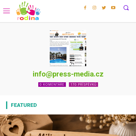
info@press-media.cz
0 KOMENTÁŘE
170 PŘÍSPĚVKŮ
FEATURED