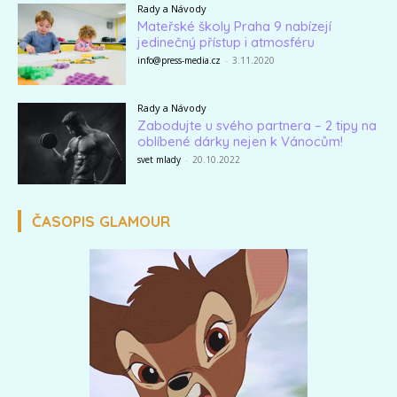
Rady a Návody
Mateřské školy Praha 9 nabízejí
jedinečný přístup i atmosféru
info@press-media.cz
-
3.11.2020
Rady a Návody
Zabodujte u svého partnera – 2 tipy na
oblíbené dárky nejen k Vánocům!
svet mlady
-
20.10.2022
ČASOPIS GLAMOUR